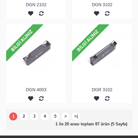
DGN 2102
DGN 3102
DGN 4003
DGR 3102
1
2
3
4
5
>
>|
1 ile 20 arası toplam 87 ürün (5 Sayfa)