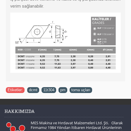
verim sağlanabilir.
Etiketler:
dcmt
,
11t304
,
pm
,
torna uçları
HAKKIMIZDA
MES Makina ve Hırdavat Malzemeleri Ltd. Şti. Olarak
Firmamız 1984 Yılından İtibaren Hırdavat Ürünlerinin