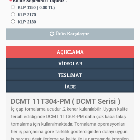
Kalite Seçiminizi Yapınız :
*
KLP 1150 ( 0.00 TL)
KLP 2170
KLP 2180
Ürün Karşılaştır
AÇIKLAMA
VIDEOLAR
TESLIMAT
İADE
DCMT 11T304-PM ( DCMT Serisi )
İç çap tornalama ucudur .2 kenar kulanılabilir .Uygun kalite
tercih edildiğinde
DCMT 11T304-PM​
daha çok kaba talaş
tornalama için kullanılmaktadır. Tornalama operasyonları
her iş parçasına göre farklılık gösterdiğinden dolayı uygun
iş parçası devir ilerleme ve kalite ile iş parçasında istenilen