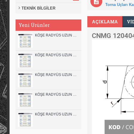
Torna Uçları Kar
TEKNİK BİLGİLER
AÇIKLAMA
VI
Yeni Ürünler
CNMG 120404
KÖŞE RADYÜS UZUN 12B00 KARBÜR PARMAK FREZE
KÖŞE RADYÜS UZUN 12A00 KARBÜR PARMAK FREZE
KÖŞE RADYÜS UZUN 10B00 KARBÜR PARMAK FREZE
KÖŞE RADYÜS UZUN 10A00 KARBÜR PARMAK FREZE
KÖŞE RADYÜS UZUN 08B00 KARBÜR PARMAK FREZE