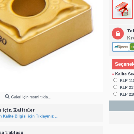
Ta
Kr
Seçenek
Kalite Se
*
KLP 115
KLP 21
KLP 21
Galeri için resmi tıkla...
 için Kaliteler
 Kalite Bilgisi için Tıklayınız ...
ma Tablosu