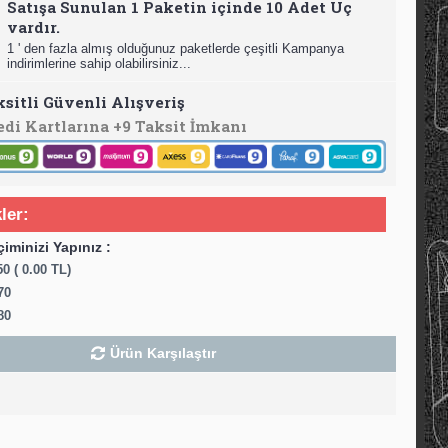
Satışa Sunulan 1 Paketin içinde 10 Adet Uç
vardır.
1 ' den fazla almış olduğunuz paketlerde çeşitli Kampanya
indirimlerine sahip olabilirsiniz...
ksitli Güvenli Alışveriş
edi Kartlarına +9 Taksit İmkanı
ler:
çiminizi Yapınız :
0 ( 0.00 TL)
70
80
Ürün Karşılaştır