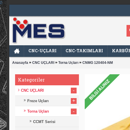
CNC-UÇLARI
CNC-TAKIMLARI
KARBÜR
»
»
»
Anasayfa
CNC UÇLARI
Torna Uçları
CNMG 120404-NM
Kategoriler
-
CNC UÇLARI
+
Freze Uçları
-
Torna Uçları
CCMT Serisi