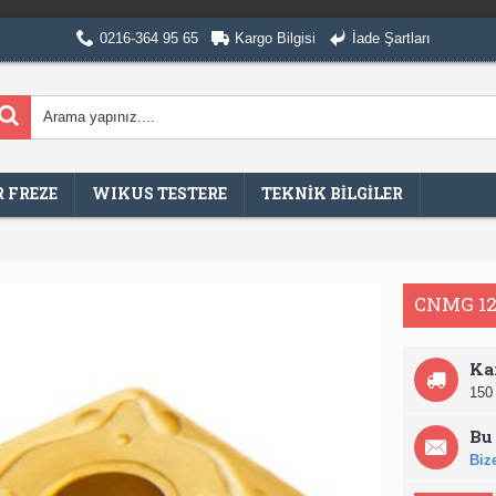
0216-364 95 65
Kargo Bilgisi
İade Şartları
 FREZE
WIKUS TESTERE
TEKNİK BİLGİLER
CNMG 1
Ka
150 
Bu 
Bize