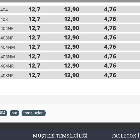
404
,
nm
,
torna uçları
MÜŞTERI TEMSILCILIĞI
FACEBOOK I