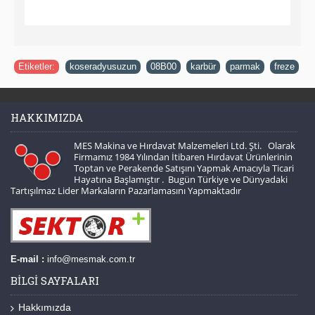
Etiketler:
koseradyusuzun
,
08B00
,
karbür
,
parmak
,
freze
HAKKIMIZDA
MES Makina ve Hırdavat Malzemeleri Ltd. Şti. Olarak
Firmamız 1984 Yılından İtibaren Hırdavat Ürünlerinin
Toptan ve Perakende Satışını Yapmak Amacıyla Ticari
Hayatına Başlamıştır . Bugün Türkiye ve Dünyadaki
Tartışılmaz Lider Markaların Pazarlamasını Yapmaktadır
E-mail :
info@mesmak.com.tr
BILGI SAYFALARI
Hakkımızda