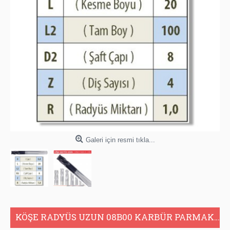
Galeri için resmi tıkla...
KÖŞE RADYÜS UZUN 08B00 KARBÜR PARMAK FREZE