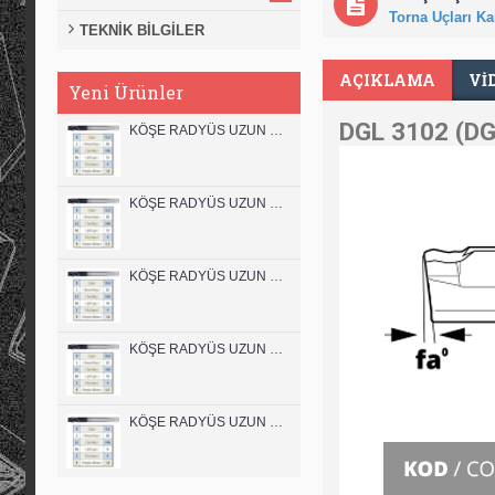
Torna Uçları Kar
TEKNİK BİLGİLER
AÇIKLAMA
VI
Yeni Ürünler
DGL 3102 (DG 
KÖŞE RADYÜS UZUN 12B00 KARBÜR PARMAK FREZE
KÖŞE RADYÜS UZUN 12A00 KARBÜR PARMAK FREZE
KÖŞE RADYÜS UZUN 10B00 KARBÜR PARMAK FREZE
KÖŞE RADYÜS UZUN 10A00 KARBÜR PARMAK FREZE
KÖŞE RADYÜS UZUN 08B00 KARBÜR PARMAK FREZE