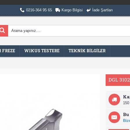
0216-364 95 65
Kargo Bilgisi
İade Şartları
 FREZE
WIKUS TESTERE
TEKNİK BİLGİLER
DGL 3102
Ka
150 
Bu 
Bize