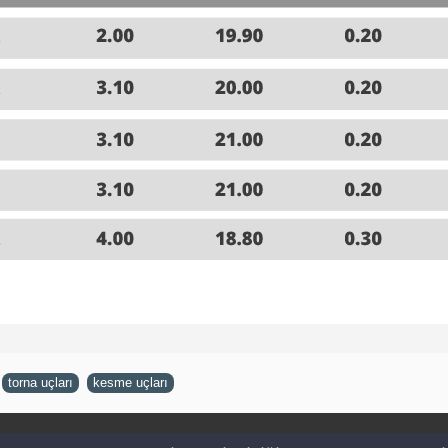
,
torna uçları
,
kesme uçları