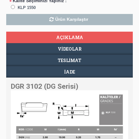
Kalite Seçiminizi Yapınız :
*
KLP 1550
Ürün Karşılaştır
AÇIKLAMA
VIDEOLAR
TESLIMAT
İADE
DGR 3102 (DG Serisi)