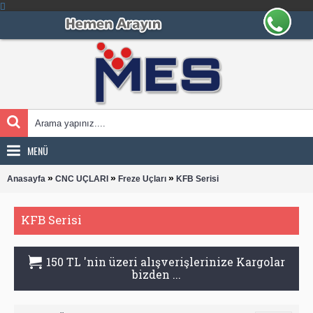
MENÜ
»
»
»
Anasayfa
CNC UÇLARI
Freze Uçları
KFB Serisi
KFB Serisi
150 TL 'nin üzeri alışverişlerinize Kargolar
bizden ...