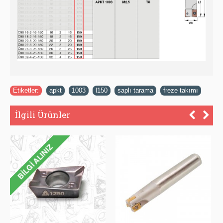
Etiketler:
apkt
,
1003
,
l150
,
saplı tarama
,
freze takımı
İlgili Ürünler