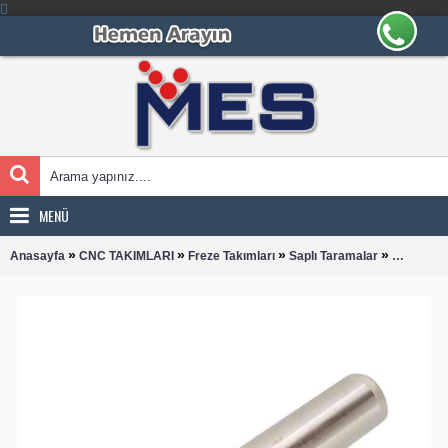
MENÜ
»
»
»
»
Anasayfa
CNC TAKIMLARI
Freze Takımları
Saplı Taramalar
APKT 100