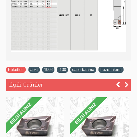
Etiketler:
apkt
,
1003
,
l100
,
saplı tarama
,
freze takımı
İlgili Ürünler