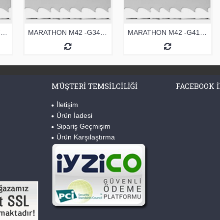
MARATHON M42 -G27 ŞERİT TESTERE
MARATHON M42 -G34 ŞERİT TESTERE
MARATHON M42 -G41 ŞERİT TESTERE
MÜŞTERI TEMSILCILIĞI
FACEBOOK I
İletişim
Ürün İadesi
Sipariş Geçmişim
Ürün Karşılaştırma