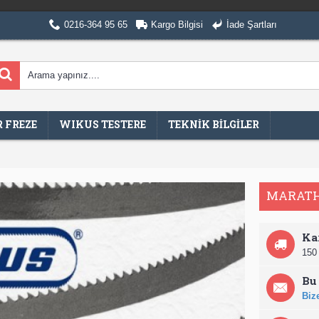
0216-364 95 65
Kargo Bilgisi
İade Şartları
 FREZE
WIKUS TESTERE
TEKNİK BİLGİLER
MARATHO
Ka
150 
Bu 
Bize