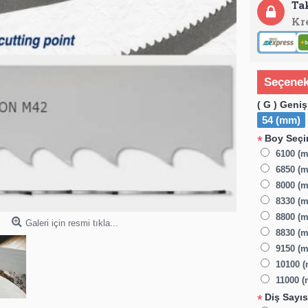
Ta
Kr
Seçenek
( G ) Geniş
54 (mm)
Boy Seçim
*
6100 (
6850 (m
8000 (m
8330 (m
8800 (m
Galeri için resmi tıkla...
8830 (m
9150 (m
10100 (
11000 (
Diş Sayıs
*