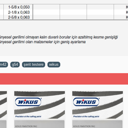
m42
,
g54
,
şerit testere
,
wikus