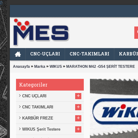
CNC-UÇLARI
CNC-TAKIMLARI
KARBÜR
»
»
»
Anasayfa
Marka
WIKUS
MARATHON M42 -G54 ŞERİT TESTERE
Kategoriler
+
CNC UÇLARI
+
CNC TAKIMLARI
+
KARBÜR FREZE
+
WIKUS Şerit Testere