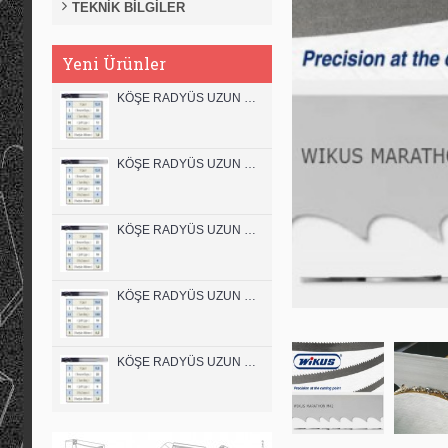
TEKNİK BİLGİLER
Yeni Ürünler
KÖŞE RADYÜS UZUN 12B00 KARBÜR PARMAK FREZE
KÖŞE RADYÜS UZUN 12A00 KARBÜR PARMAK FREZE
KÖŞE RADYÜS UZUN 10B00 KARBÜR PARMAK FREZE
KÖŞE RADYÜS UZUN 10A00 KARBÜR PARMAK FREZE
KÖŞE RADYÜS UZUN 08B00 KARBÜR PARMAK FREZE