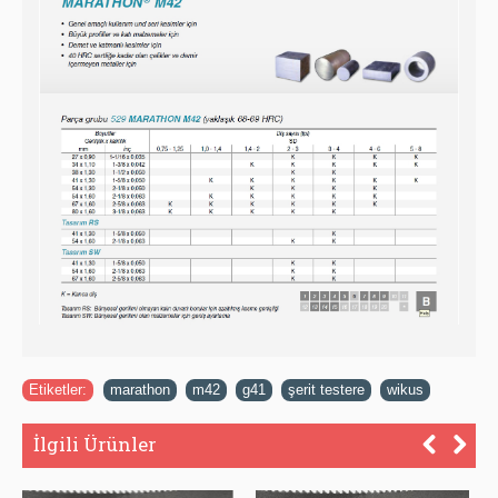
Etiketler:
marathon
,
m42
,
g41
,
şerit testere
,
wikus
İlgili Ürünler