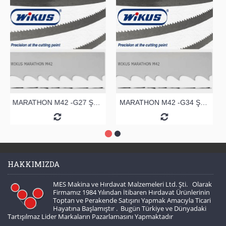
MARATHON M42 -G27 ŞERİT TESTERE
MARATHON M42 -G34 ŞERİT TESTERE
HAKKIMIZDA
MES Makina ve Hırdavat Malzemeleri Ltd. Şti. Olarak
Firmamız 1984 Yılından İtibaren Hırdavat Ürünlerinin
Toptan ve Perakende Satışını Yapmak Amacıyla Ticari
Hayatına Başlamıştır . Bugün Türkiye ve Dünyadaki
Tartışılmaz Lider Markaların Pazarlamasını Yapmaktadır