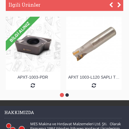
İlgili Ürünler
APXT-1003-PDR
APXT 1003-L120 SAPLI TARAMA
HAKKIMIZDA
MES Makina ve Hırdavat Malzemeleri Ltd. Şti. Olarak
Firmamız 1984 Yılından İtibaren Hırdavat Ürünlerinin