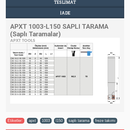
TESLIMAT
İADE
APXT 1003-L150 SAPLI TARAMA
(Saplı Taramalar)
Etiketler:
apxt
,
1003
,
l150
,
saplı tarama
,
freze takımı