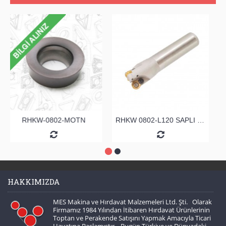
RHKW-0802-MOTN
RHKW 0802-L120 SAPLI TARAMA
HAKKIMIZDA
MES Makina ve Hırdavat Malzemeleri Ltd. Şti. Olarak
Firmamız 1984 Yılından İtibaren Hırdavat Ürünlerinin
Toptan ve Perakende Satışını Yapmak Amacıyla Ticari
Hayatına Başlamıştır . Bugün Türkiye ve Dünyadaki