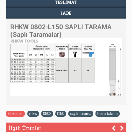
TESLIMAT
İADE
RHKW 0802-L150 SAPLI TARAMA
(Saplı Taramalar)
Etiketler:
rhkw
,
0802
,
l150
,
saplı tarama
,
freze takımı
İlgili Ürünler