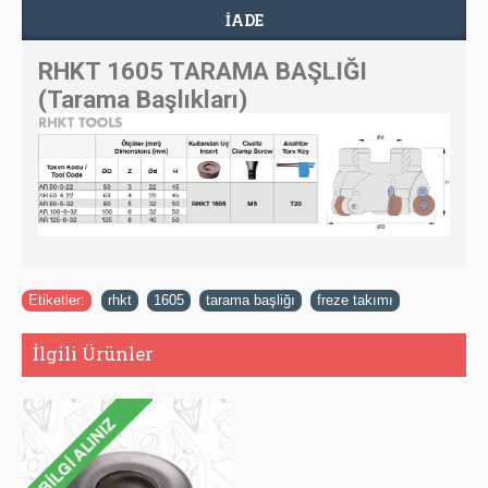
İADE
RHKT 1605 TARAMA BAŞLIĞI
(Tarama Başlıkları)
Etiketler:
rhkt
,
1605
,
tarama başliğı
,
freze takımı
İlgili Ürünler