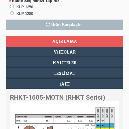
Kalite Seçiminizi Yapınız :
*
KLP 1250
KLP 1280
Ürün Karşılaştır
AÇIKLAMA
VIDEOLAR
KALİTELER
TESLIMAT
İADE
RHKT-1605-MOTN (RHKT Serisi)