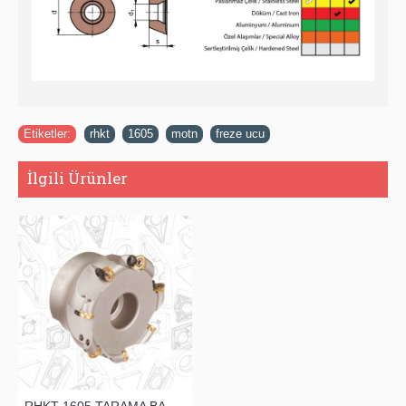
Etiketler:
rhkt
,
1605
,
motn
,
freze ucu
İlgili Ürünler
RHKT 1605 TARAMA BAŞLIĞI