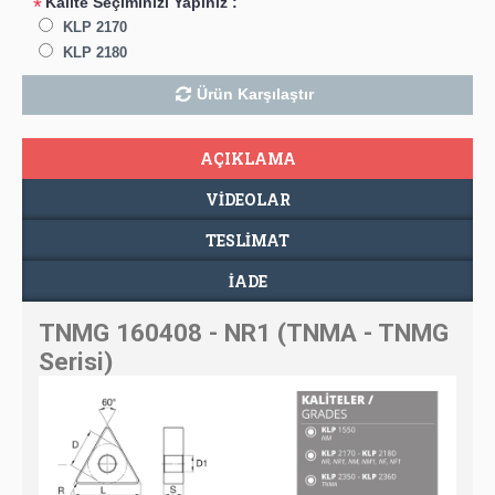
Kalite Seçiminizi Yapınız :
*
KLP 2170
KLP 2180
Ürün Karşılaştır
AÇIKLAMA
VIDEOLAR
TESLIMAT
İADE
TNMG 160408 - NR1 (TNMA - TNMG
Serisi)