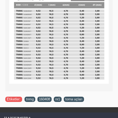
Etiketler:
tnmg
,
160408
,
nr1
,
torna uçları