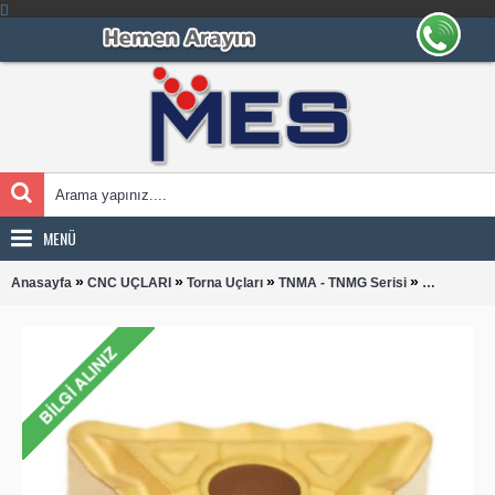
MENÜ
»
»
»
»
Anasayfa
CNC UÇLARI
Torna Uçları
TNMA - TNMG Serisi
TNMG 1604