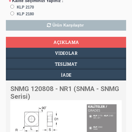
Kalite Seçiminizi Yapınız :
*
KLP 2170
KLP 2180
Ürün Karşılaştır
AÇIKLAMA
VIDEOLAR
TESLIMAT
İADE
SNMG 120808 - NR1 (SNMA - SNMG
Serisi)