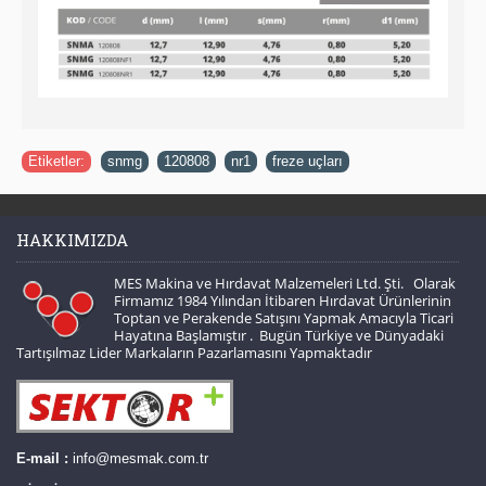
Etiketler:
snmg
,
120808
,
nr1
,
freze uçları
HAKKIMIZDA
MES Makina ve Hırdavat Malzemeleri Ltd. Şti. Olarak
Firmamız 1984 Yılından İtibaren Hırdavat Ürünlerinin
Toptan ve Perakende Satışını Yapmak Amacıyla Ticari
Hayatına Başlamıştır . Bugün Türkiye ve Dünyadaki
Tartışılmaz Lider Markaların Pazarlamasını Yapmaktadır
E-mail :
info@mesmak.com.tr