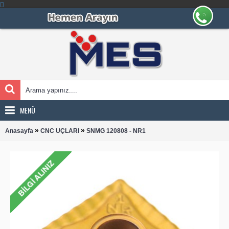
MENÜ
»
»
Anasayfa
CNC UÇLARI
SNMG 120808 - NR1