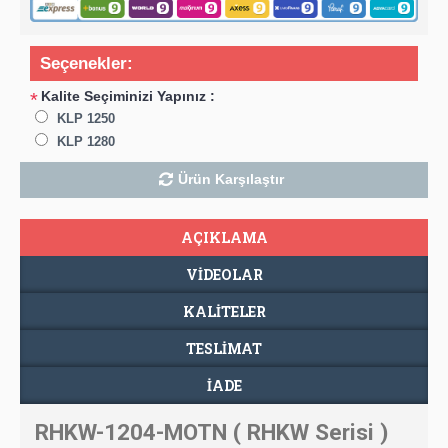
Seçenekler:
Kalite Seçiminizi Yapınız :
*
KLP 1250
KLP 1280
Ürün Karşılaştır
AÇIKLAMA
VIDEOLAR
KALİTELER
TESLIMAT
İADE
RHKW-1204-MOTN ( RHKW Serisi )