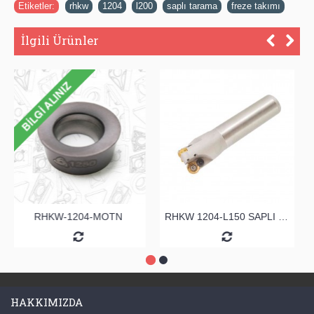
Etiketler:
rhkw
,
1204
,
l200
,
saplı tarama
,
freze takımı
İlgili Ürünler
RHKW-1204-MOTN
RHKW 1204-L150 SAPLI TARAMA
HAKKIMIZDA