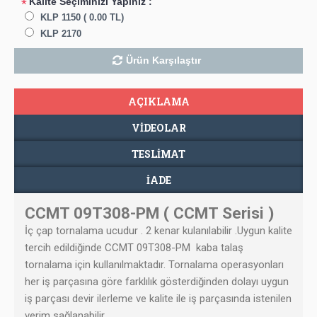
Kalite Seçiminizi Yapınız :
*
KLP 1150 ( 0.00 TL)
KLP 2170
Ürün Karşılaştır
AÇIKLAMA
VIDEOLAR
TESLIMAT
İADE
CCMT 09T308-PM ( CCMT Serisi )
İç çap tornalama ucudur . 2 kenar kulanılabilir .Uygun kalite
tercih edildiğinde
CCMT 09T308-PM
kaba talaş
tornalama için kullanılmaktadır. Tornalama operasyonları
her iş parçasına göre farklılık gösterdiğinden dolayı uygun
iş parçası devir ilerleme ve kalite ile iş parçasında istenilen
verim sağlanabilir.