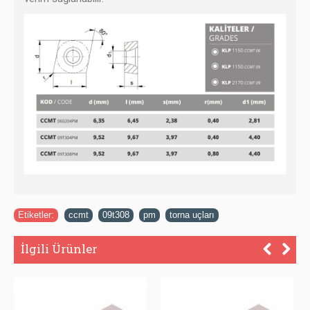
Etiketler:
ccmt
,
09t308
,
pm
,
torna uçları
İlgili Ürünler