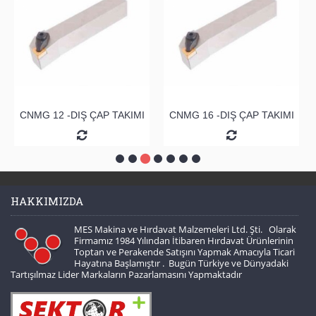
CNMG 12 -DIŞ ÇAP TAKIMI
CNMG 16 -DIŞ ÇAP TAKIMI
HAKKIMIZDA
MES Makina ve Hırdavat Malzemeleri Ltd. Şti. Olarak
Firmamız 1984 Yılından İtibaren Hırdavat Ürünlerinin
Toptan ve Perakende Satışını Yapmak Amacıyla Ticari
Hayatına Başlamıştır . Bugün Türkiye ve Dünyadaki
Tartışılmaz Lider Markaların Pazarlamasını Yapmaktadır