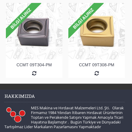
CCMT 09T304-PM
CCMT 09T308-PM
HAKKIMIZDA
MES Makina ve Hırdavat Malzemeleri Ltd. Şti. Olarak
Firmamız 1984 Yılından İtibaren Hırdavat Ürünlerinin
Toptan ve Perakende Satışını Yapmak Amacıyla Ticari
Hayatına Başlamıştır . Bugün Türkiye ve Dünyadaki
Tartışılmaz Lider Markaların Pazarlamasını Yapmaktadır