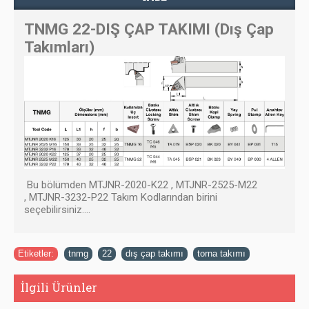
TNMG 22-DIŞ ÇAP TAKIMI (Dış Çap
Takımları)
Bu bölümden MTJNR-2020-K22 , MTJNR-2525-M22
, MTJNR-3232-P22 Takım Kodlarından birini
seçebilirsiniz....
Etiketler:
tnmg
,
22
,
dış çap takımı
,
torna takımı
İlgili Ürünler