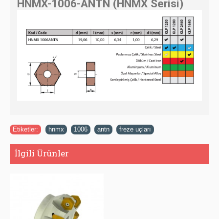
HNMX-1006-ANTN (HNMX Serisi)
Etiketler:
hnmx
,
1006
,
antn
,
freze uçları
İlgili Ürünler