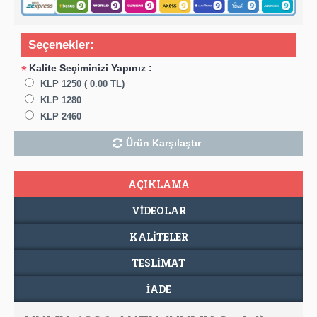
Seçenekler:
Kalite Seçiminizi Yapınız :
*
KLP 1250 ( 0.00 TL)
KLP 1280
KLP 2460
Ürün Karşılaştır
AÇIKLAMA
VIDEOLAR
KALİTELER
TESLIMAT
İADE