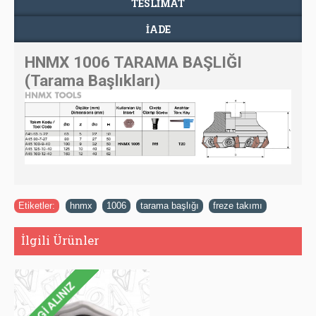
TESLIMAT
İADE
HNMX 1006 TARAMA BAŞLIĞI
(Tarama Başlıkları)
Etiketler:
hnmx
,
1006
,
tarama başlığı
,
freze takımı
İlgili Ürünler