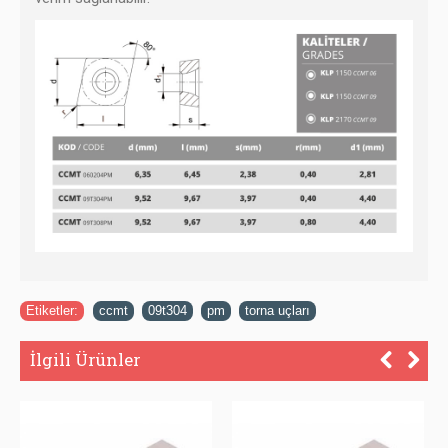
Etiketler:
ccmt
,
09t304
,
pm
,
torna uçları
İlgili Ürünler