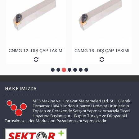
CNMG 12 -DIŞ ÇAP TAKIMI
CNMG 16 -DIŞ ÇAP TAKIMI
HAKKIMIZDA
MES Makina ve Hırdavat Malzemeleri Ltd. Şti. Olarak
Firmamız 1984 Yılından İtibaren Hırdavat Ürünlerinin
Toptan ve Perakende Satışını Yapmak Amacıyla Ticari
Hayatına Başlamıştır . Bugün Türkiye ve Dünyadaki
Tartışılmaz Lider Markaların Pazarlamasını Yapmaktadır