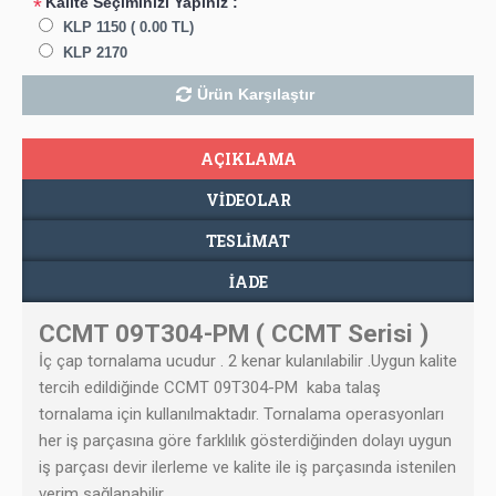
Kalite Seçiminizi Yapınız :
*
KLP 1150 ( 0.00 TL)
KLP 2170
Ürün Karşılaştır
AÇIKLAMA
VIDEOLAR
TESLIMAT
İADE
CCMT 09T304-PM ( CCMT Serisi )
İç çap tornalama ucudur . 2 kenar kulanılabilir .Uygun kalite
tercih edildiğinde
CCMT 09T304-PM
kaba talaş
tornalama için kullanılmaktadır. Tornalama operasyonları
her iş parçasına göre farklılık gösterdiğinden dolayı uygun
iş parçası devir ilerleme ve kalite ile iş parçasında istenilen
verim sağlanabilir.