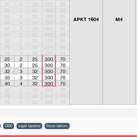
,
l300
,
saplı tarama
,
freze takımı