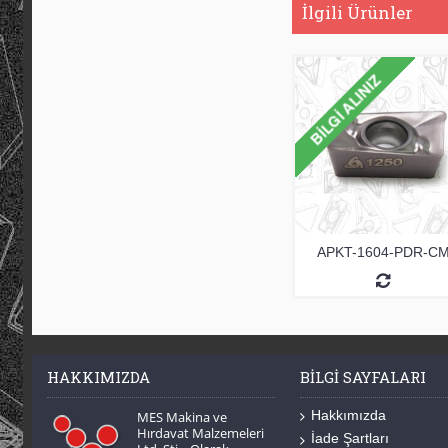
İlgili Ürünler
APKT-1604-PDR-C
HAKKIMIZDA
BILGI SAYFALARI
Hakkımızda
MES Makina ve
Hırdavat Malzemeleri
İade Şartları