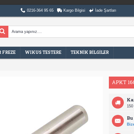
0216-364 95 65
Kargo Bilgisi
İade Şartları
 FREZE
WIKUS TESTERE
TEKNİK BİLGİLER
APKT 16
Ka
150 
Bu 
Bize