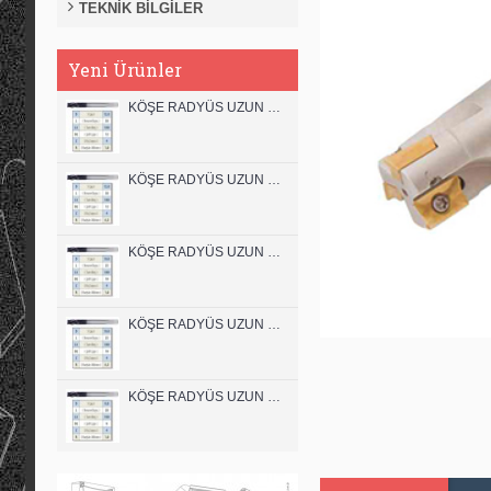
TEKNİK BİLGİLER
Yeni Ürünler
KÖŞE RADYÜS UZUN 12B00 KARBÜR PARMAK FREZE
KÖŞE RADYÜS UZUN 12A00 KARBÜR PARMAK FREZE
KÖŞE RADYÜS UZUN 10B00 KARBÜR PARMAK FREZE
KÖŞE RADYÜS UZUN 10A00 KARBÜR PARMAK FREZE
KÖŞE RADYÜS UZUN 08B00 KARBÜR PARMAK FREZE