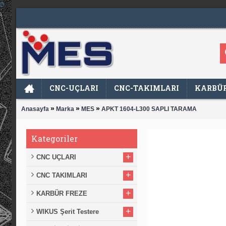
CNC-UÇLARI
CNC-TAKIMLARI
KARBÜR
»
»
»
Anasayfa
Marka
MES
APKT 1604-L300 SAPLI TARAMA
Kategoriler
+
CNC UÇLARI
+
CNC TAKIMLARI
+
KARBÜR FREZE
+
WIKUS Şerit Testere