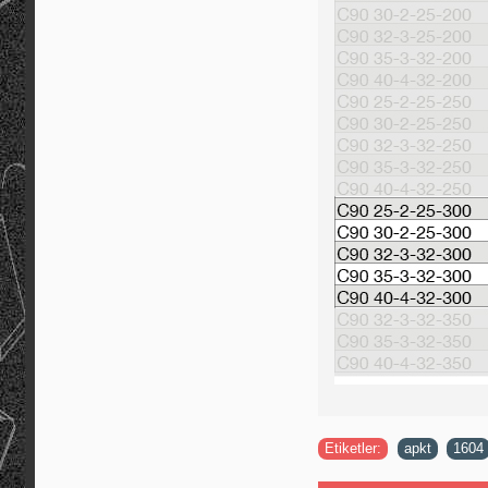
Etiketler:
apkt
,
1604