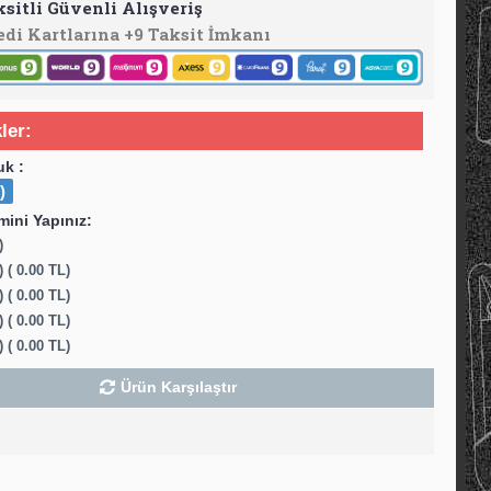
ksitli Güvenli Alışveriş
edi Kartlarına +9 Taksit İmkanı
ler:
uk :
)
ini Yapınız:
)
 ( 0.00 TL)
 ( 0.00 TL)
 ( 0.00 TL)
 ( 0.00 TL)
Ürün Karşılaştır