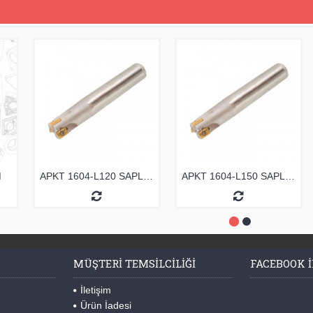
M
APKT 1604-L120 SAPLI TARAMA
APKT 1604-L150 SAPLI TARAMA
MÜŞTERI TEMSILCILIĞI
FACEBOOK I
İletişim
Ürün İadesi