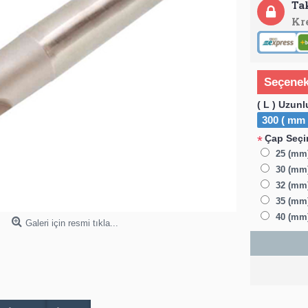
Ta
Kr
Seçenek
( L ) Uzunl
300 ( mm 
Çap Seçim
*
25 (mm
30 (mm)
32 (mm)
35 (mm)
40 (mm)
Galeri için resmi tıkla...