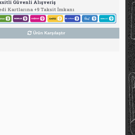
ksitli Güvenli Alışveriş
edi Kartlarına +9 Taksit İmkanı
Ürün Karşılaştır