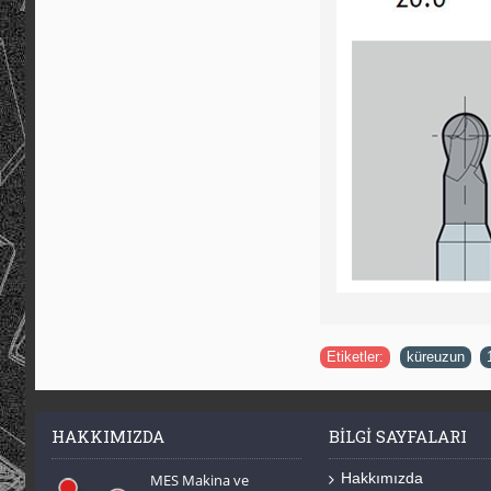
Etiketler:
küreuzun
,
HAKKIMIZDA
BILGI SAYFALARI
Hakkımızda
MES Makina ve