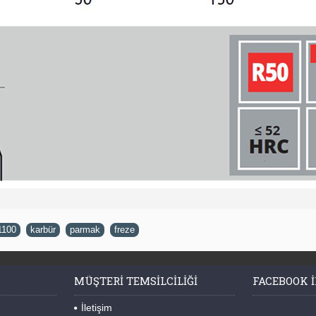
1100
,
karbür
,
parmak
,
freze
MÜŞTERI TEMSILCILIĞI
FACEBOOK I
İletişim