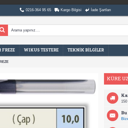
0216-364 95 65
Kargo Bilgisi
İade Şartları
 FREZE
WIKUS TESTERE
TEKNİK BİLGİLER
REZE
KÜRE UZ
Ka
150 
Bu 
Bize