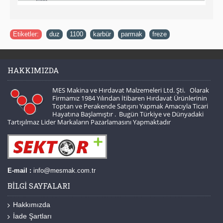
Etiketler:
duz
,
1100
,
karbür
,
parmak
,
freze
HAKKIMIZDA
MES Makina ve Hırdavat Malzemeleri Ltd. Şti. Olarak
Firmamız 1984 Yılından İtibaren Hırdavat Ürünlerinin
Toptan ve Perakende Satışını Yapmak Amacıyla Ticari
Hayatına Başlamıştır . Bugün Türkiye ve Dünyadaki
Tartışılmaz Lider Markaların Pazarlamasını Yapmaktadır
E-mail :
info@mesmak.com.tr
BILGI SAYFALARI
Hakkımızda
İade Şartları