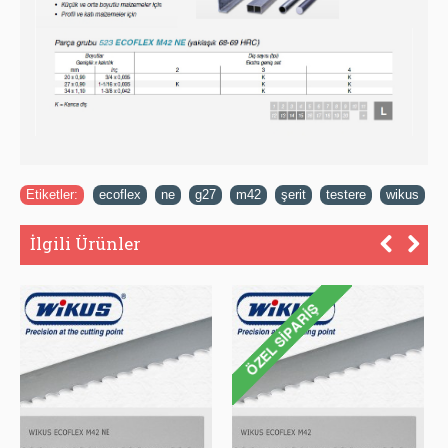
Etiketler:
ecoflex
,
ne
,
g27
,
m42
,
şerit
,
testere
,
wikus
İlgili Ürünler