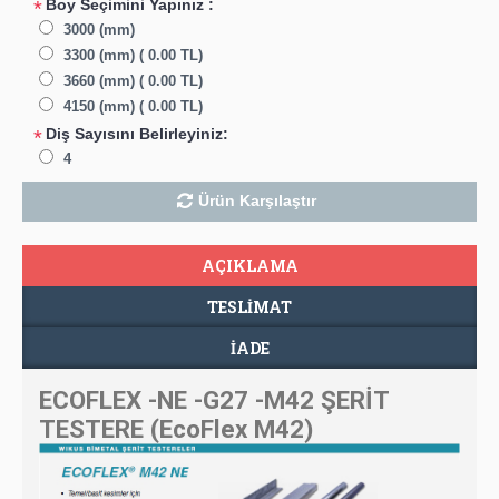
Boy Seçimini Yapınız :
*
3000 (mm)
3300 (mm) ( 0.00 TL)
3660 (mm) ( 0.00 TL)
4150 (mm) ( 0.00 TL)
Diş Sayısını Belirleyiniz:
*
4
Ürün Karşılaştır
AÇIKLAMA
TESLIMAT
İADE
ECOFLEX -NE -G27 -M42 ŞERİT
TESTERE (EcoFlex M42)