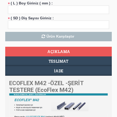
( L ) Boy Giriniz ( mm ) :
*
( SD ) Diş Sayısı Giriniz :
*
Ürün Karşılaştır
AÇIKLAMA
TESLIMAT
İADE
ECOFLEX M42 -ÖZEL -ŞERİT
TESTERE (EcoFlex M42)