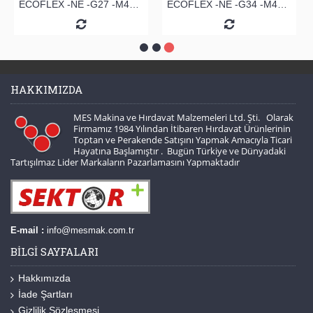
ECOFLEX -NE -G27 -M42 ŞERİT TESTERE
ECOFLEX -NE -G34 -M42 ŞERİT TESTERE
HAKKIMIZDA
MES Makina ve Hırdavat Malzemeleri Ltd. Şti. Olarak
Firmamız 1984 Yılından İtibaren Hırdavat Ürünlerinin
Toptan ve Perakende Satışını Yapmak Amacıyla Ticari
Hayatına Başlamıştır . Bugün Türkiye ve Dünyadaki
Tartışılmaz Lider Markaların Pazarlamasını Yapmaktadır
E-mail :
info@mesmak.com.tr
BILGI SAYFALARI
Hakkımızda
İade Şartları
Gizlilik Sözleşmesi