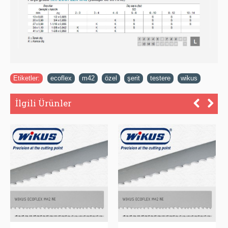
Etiketler:
ecoflex
,
m42
,
özel
,
şerit
,
testere
,
wikus
İlgili Ürünler