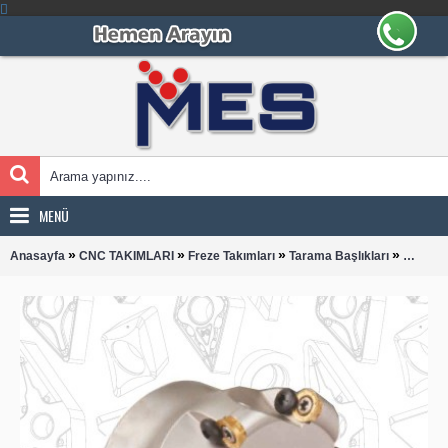
MENÜ
»
»
»
»
Anasayfa
CNC TAKIMLARI
Freze Takımları
Tarama Başlıkları
RHKT 1