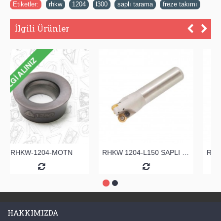
Etiketler:
rhkw
,
1204
,
l300
,
saplı tarama
,
freze takımı
İlgili Ürünler
RHKW-1204-MOTN
RHKW 1204-L150 SAPLI TARAMA
HAKKIMIZDA