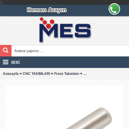
MENÜ
»
»
»
Anasayfa
CNC TAKIMLARI
Freze Takımları
RHKW 1204-L300 SAPLI T