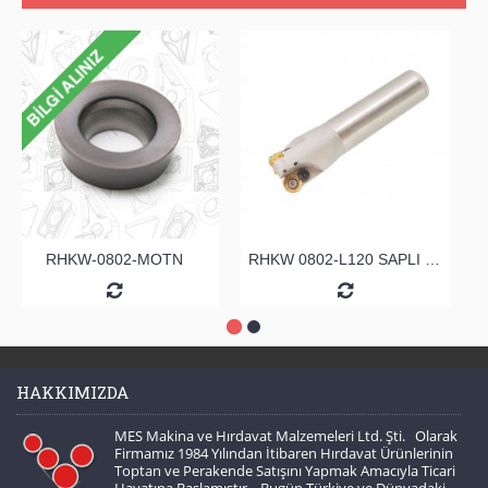
RHKW-0802-MOTN
RHKW 0802-L120 SAPLI TARAMA
HAKKIMIZDA
MES Makina ve Hırdavat Malzemeleri Ltd. Şti. Olarak
Firmamız 1984 Yılından İtibaren Hırdavat Ürünlerinin
Toptan ve Perakende Satışını Yapmak Amacıyla Ticari
Hayatına Başlamıştır . Bugün Türkiye ve Dünyadaki