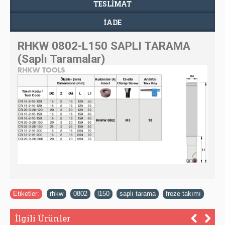
TESLIMAT
İADE
RHKW 0802-L150 SAPLI TARAMA
(Saplı Taramalar)
Etiketler:
rhkw
,
0802
,
l150
,
saplı tarama
,
freze takımı
İlgili Ürünler