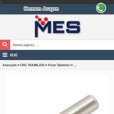
MENÜ
»
»
»
Anasayfa
CNC TAKIMLARI
Freze Takımları
RHKW 0802-L150 SAPLI T