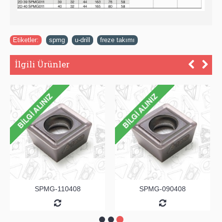
Etiketler:
spmg
,
u-drill
,
freze takımı
İlgili Ürünler
SPMG-110408
SPMG-090408