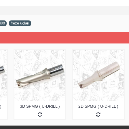
408
,
freze uçları
)
3D SPMG ( U-DRILL )
2D SPMG ( U-DRILL )