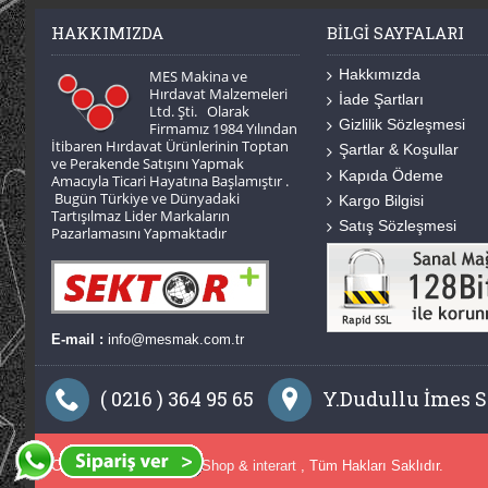
HAKKIMIZDA
BILGI SAYFALARI
Hakkımızda
MES Makina ve
Hırdavat Malzemeleri
İade Şartları
Ltd. Şti. Olarak
Gizlilik Sözleşmesi
Firmamız 1984 Yılından
İtibaren Hırdavat Ürünlerinin Toptan
Şartlar & Koşullar
ve Perakende Satışını Yapmak
Kapıda Ödeme
Amacıyla Ticari Hayatına Başlamıştır .
Bugün Türkiye ve Dünyadaki
Kargo Bilgisi
Tartışılmaz Lider Markaların
Satış Sözleşmesi
Pazarlamasını Yapmaktadır
E-mail :
info@mesmak.com.tr
( 0216 ) 364 95 65
Y.Dudullu İmes Sa
Copyright © 2014,
MES Shop
&
interart
, Tüm Hakları Saklıdır.