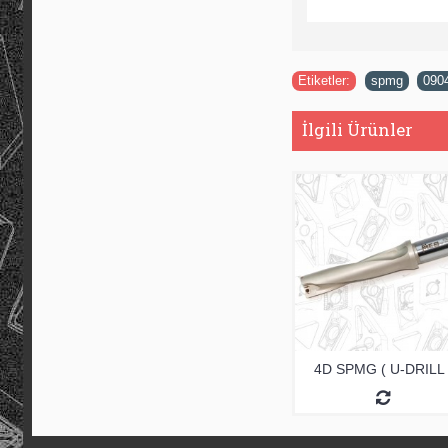
Etiketler:
spmg
,
090
İlgili Ürünler
4D SPMG ( U-DRILL 