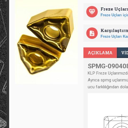
Freze Uçları
Freze Uçları için
Karşılaştır
Freze Uçları Kar
AÇIKLAMA
VI
SPMG-090408 
KLP Freze Uçlarımızda
Ayrıca spmg uçlarımız 
ucu farklılığından dol