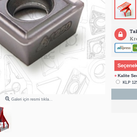
Ta
Kr
Seçenek
Kalite Se
*
KLP 12
Galeri için resmi tıkla...