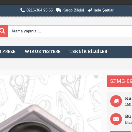
0216-364 95 65
Kargo Bilgisi
İade Şartları
 FREZE
WIKUS TESTERE
TEKNİK BİLGİLER
SPMG-0
Ka
150 
Bu 
Bize