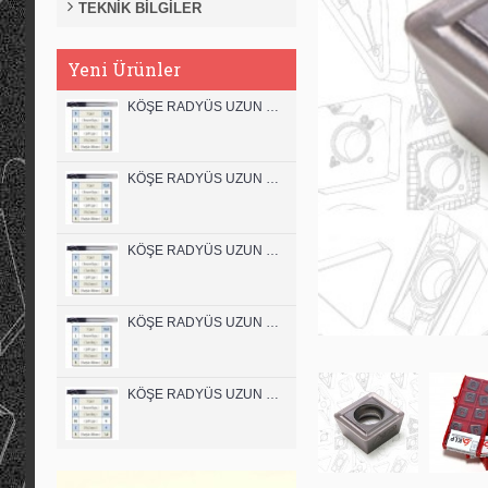
TEKNİK BİLGİLER
Yeni Ürünler
KÖŞE RADYÜS UZUN 12B00 KARBÜR PARMAK FREZE
KÖŞE RADYÜS UZUN 12A00 KARBÜR PARMAK FREZE
KÖŞE RADYÜS UZUN 10B00 KARBÜR PARMAK FREZE
KÖŞE RADYÜS UZUN 10A00 KARBÜR PARMAK FREZE
KÖŞE RADYÜS UZUN 08B00 KARBÜR PARMAK FREZE