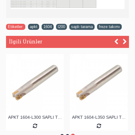
Etiketler:
apkt
,
1604
,
l200
,
saplı tarama
,
freze takımı
İlgili Ürünler
APKT 1604-L300 SAPLI TARAMA
APKT 1604-L350 SAPLI TARAMA