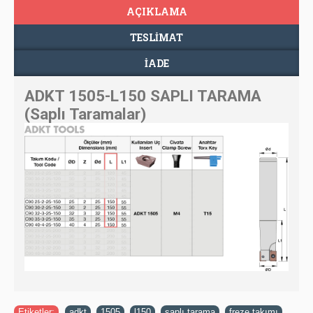
AÇIKLAMA
TESLIMAT
İADE
ADKT 1505-L150 SAPLI TARAMA
(Saplı Taramalar)
Etiketler:
adkt
,
1505
,
l150
,
saplı tarama
,
freze takımı