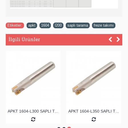
Etiketler:
apkt
,
1604
,
l200
,
saplı tarama
,
freze takımı
İlgili Ürünler
APKT 1604-L300 SAPLI TARAMA
APKT 1604-L350 SAPLI TARAMA