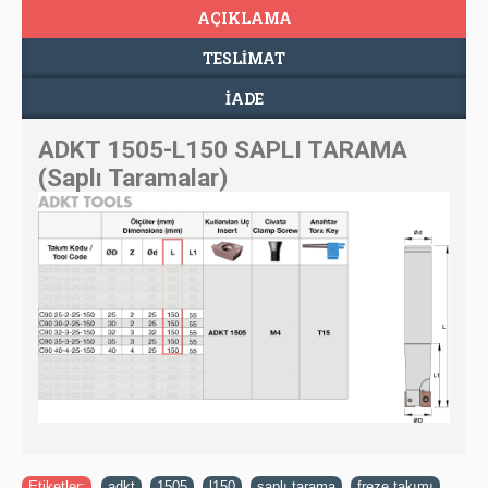
AÇIKLAMA
TESLIMAT
İADE
ADKT 1505-L150 SAPLI TARAMA
(Saplı Taramalar)
Etiketler:
adkt
,
1505
,
l150
,
saplı tarama
,
freze takımı