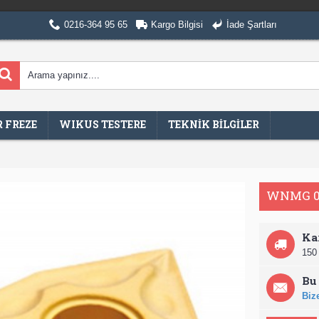
0216-364 95 65
Kargo Bilgisi
İade Şartları
 FREZE
WIKUS TESTERE
TEKNİK BİLGİLER
WNMG 0
Ka
150 
Bu 
Bize