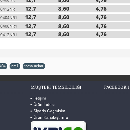
404
,
nm1
,
torna uçları
MÜŞTERI TEMSILCILIĞI
FACEBOOK I
İletişim
Ürün İadesi
Sipariş Geçmişim
Ürün Karşılaştırma