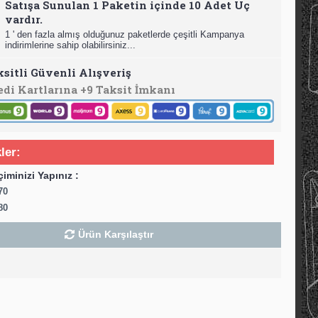
Satışa Sunulan 1 Paketin içinde 10 Adet Uç
vardır.
1 ' den fazla almış olduğunuz paketlerde çeşitli Kampanya
indirimlerine sahip olabilirsiniz...
ksitli Güvenli Alışveriş
edi Kartlarına +9 Taksit İmkanı
ler:
çiminizi Yapınız :
70
80
Ürün Karşılaştır