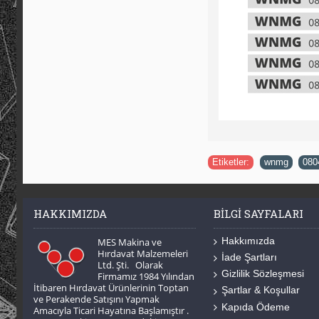
Etiketler:
wnmg
,
080
HAKKIMIZDA
BILGI SAYFALARI
Hakkımızda
MES Makina ve
Hırdavat Malzemeleri
İade Şartları
Ltd. Şti. Olarak
Gizlilik Sözleşmesi
Firmamız 1984 Yılından
İtibaren Hırdavat Ürünlerinin Toptan
Şartlar & Koşullar
ve Perakende Satışını Yapmak
Kapıda Ödeme
Amacıyla Ticari Hayatına Başlamıştır .