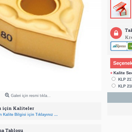
Ta
Kr
Seçenek
Kalite Se
*
KLP 21
KLP 21
Galeri için resmi tıkla...
 için Kaliteler
 Kalite Bilgisi için Tıklayınız ...
ma Tablosu