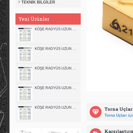
TEKNİK BİLGİLER
Yeni Ürünler
KÖŞE RADYÜS UZUN 12B00 KARBÜR PARMAK FREZE
KÖŞE RADYÜS UZUN 12A00 KARBÜR PARMAK FREZE
KÖŞE RADYÜS UZUN 10B00 KARBÜR PARMAK FREZE
KÖŞE RADYÜS UZUN 10A00 KARBÜR PARMAK FREZE
KÖŞE RADYÜS UZUN 08B00 KARBÜR PARMAK FREZE
Torna Uçları
Torna Uçları için
Karşılaştır