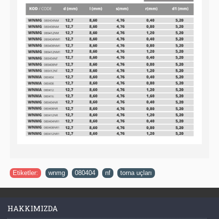
Etiketler:
wnmg
,
080404
,
nf
,
torna uçları
HAKKIMIZDA