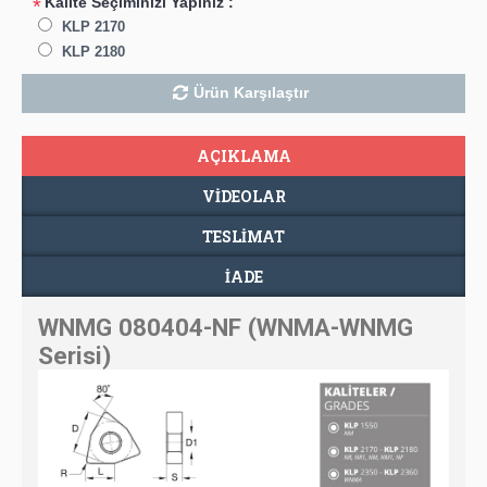
Kalite Seçiminizi Yapınız :
*
KLP 2170
KLP 2180
Ürün Karşılaştır
AÇIKLAMA
VIDEOLAR
TESLIMAT
İADE
WNMG 080404-NF (WNMA-WNMG
Serisi)