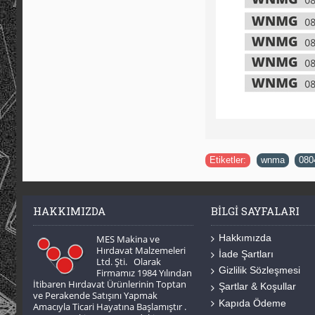
Etiketler:
wnma
,
080
HAKKIMIZDA
BILGI SAYFALARI
Hakkımızda
MES Makina ve
Hırdavat Malzemeleri
İade Şartları
Ltd. Şti. Olarak
Gizlilik Sözleşmesi
Firmamız 1984 Yılından
İtibaren Hırdavat Ürünlerinin Toptan
Şartlar & Koşullar
ve Perakende Satışını Yapmak
Kapıda Ödeme
Amacıyla Ticari Hayatına Başlamıştır .