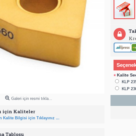
Ta
Kr
Seçenek
Kalite Se
*
KLP 23
KLP 23
Galeri için resmi tıkla...
 için Kaliteler
 Kalite Bilgisi için Tıklayınız ...
ma Tablosu