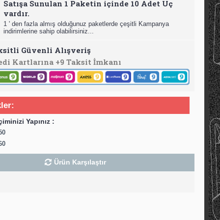
Satışa Sunulan 1 Paketin içinde 10 Adet Uç
vardır.
1 ' den fazla almış olduğunuz paketlerde çeşitli Kampanya
indirimlerine sahip olabilirsiniz...
ksitli Güvenli Alışveriş
edi Kartlarına +9 Taksit İmkanı
ler:
çiminizi Yapınız :
50
60
Ürün Karşılaştır