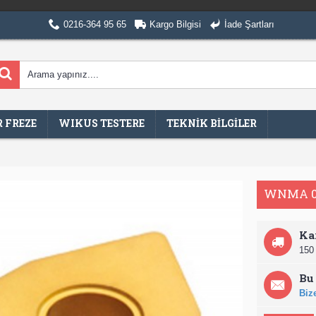
0216-364 95 65
Kargo Bilgisi
İade Şartları
 FREZE
WIKUS TESTERE
TEKNİK BİLGİLER
WNMA 0
Ka
150 
Bu 
Bize