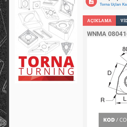
Torna Uçları Kar
AÇIKLAMA
VI
WNMA 080416