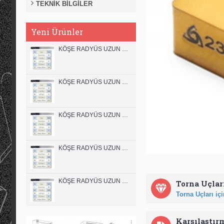
TEKNİK BİLGİLER
Yeni Ürünler
KÖŞE RADYÜS UZUN 12B00 KARBÜR PARMAK FREZE
KÖŞE RADYÜS UZUN 12A00 KARBÜR PARMAK FREZE
KÖŞE RADYÜS UZUN 10B00 KARBÜR PARMAK FREZE
KÖŞE RADYÜS UZUN 10A00 KARBÜR PARMAK FREZE
KÖŞE RADYÜS UZUN 08B00 KARBÜR PARMAK FREZE
Torna Uçları
Torna Uçları için
Karşılaştır