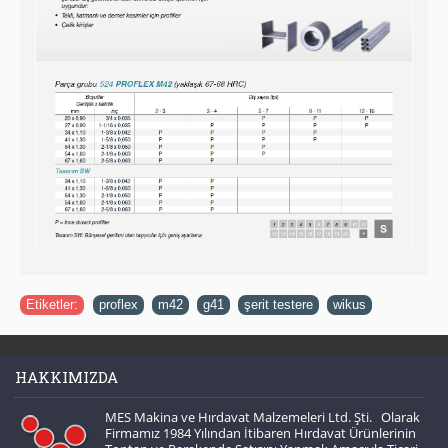
Etiketler:
proflex
,
m42
,
g41
,
şerit testere
,
wikus
HAKKIMIZDA
MES Makina ve Hırdavat Malzemeleri Ltd. Şti. Olarak
Firmamız 1984 Yılından İtibaren Hırdavat Ürünlerinin