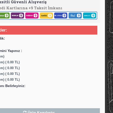
ksitli Güvenli Alışveriş
edi Kartlarına +9 Taksit İmkanı
ler:
lik:
ini Yapınız :
mm)
m) ( 0.00 TL)
m) ( 0.00 TL)
m) ( 0.00 TL)
m) ( 0.00 TL)
ını Belirleyiniz:
Ürün Karşılaştır