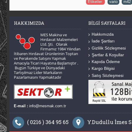
Etiketler:
vario
,
m42
HAKKIMIZDA
BILGI SAYFALARI
Hakkımızda
MES Makina ve
Hırdavat Malzemeleri
İade Şartları
Ltd. Şti. Olarak
Gizlilik Sözleşmesi
Firmamız 1984 Yılından
İtibaren Hırdavat Ürünlerinin Toptan
Şartlar & Koşullar
ve Perakende Satışını Yapmak
Kapıda Ödeme
Amacıyla Ticari Hayatına Başlamıştır .
Bugün Türkiye ve Dünyadaki
Kargo Bilgisi
Tartışılmaz Lider Markaların
Satış Sözleşmesi
Pazarlamasını Yapmaktadır
E-mail :
info@mesmak.com.tr
( 0216 ) 364 95 65
Y.Dudullu İmes Sa