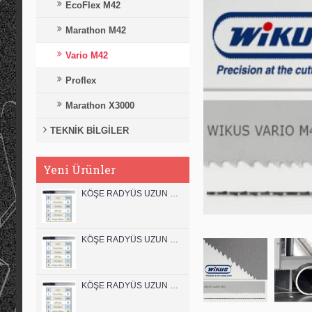
EcoFlex M42
Marathon M42
Vario M42
Proflex
Marathon X3000
TEKNİK BİLGİLER
Yeni Ürünler
KÖŞE RADYÜS UZUN 12B00 KARBÜR PARMAK FREZE
KÖŞE RADYÜS UZUN 12A00 KARBÜR PARMAK FREZE
KÖŞE RADYÜS UZUN 10B00 KARBÜR PARMAK FREZE