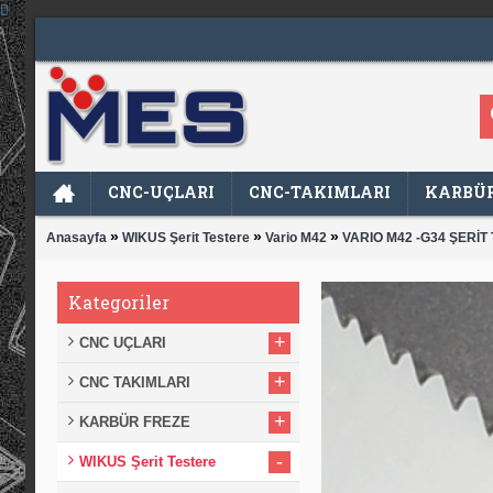
CNC-UÇLARI
CNC-TAKIMLARI
KARBÜR
»
»
»
Anasayfa
WIKUS Şerit Testere
Vario M42
VARIO M42 -G34 ŞERİT
Kategoriler
+
CNC UÇLARI
+
CNC TAKIMLARI
+
KARBÜR FREZE
-
WIKUS Şerit Testere