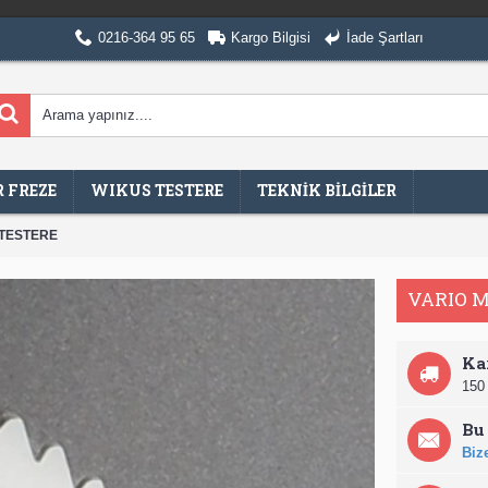
0216-364 95 65
Kargo Bilgisi
İade Şartları
 FREZE
WIKUS TESTERE
TEKNİK BİLGİLER
 TESTERE
VARIO M
Ka
150 
Bu 
Bize