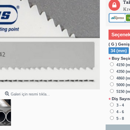
Ta
Kr
Seçenek
( G ) Geniş
34 (mm)
Boy Seçim
*
4150 (
4350 (m
4860 (m
5000 (m
5150 (m
Galeri için resmi tıkla...
Diş Sayıs
*
3 - 4
4 - 6
5 - 8