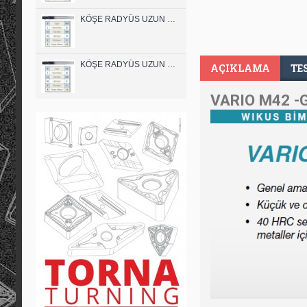
KÖŞE RADYÜS UZUN 10A00 KARBÜR PARMAK FREZE
KÖŞE RADYÜS UZUN 08B00 KARBÜR PARMAK FREZE
AÇIKLAMA
TE
VARIO M42 -G