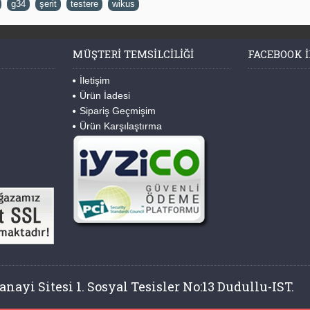
,
g34
,
şerit
,
testere
,
wikus
MÜŞTERI TEMSILCILIĞI
FACEBOOK I
İletişim
Ürün İadesi
Sipariş Geçmişim
Ürün Karşılaştırma
nayi Sitesi 1. Sosyal Tesisler No:13 Dudullu-IST.