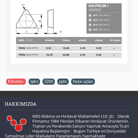
Etiketler:
tpkn
,
2204
,
pptn
,
freze uçları
HAKKIMIZDA
MES Makina ve Hırdavat Malzemeleri Ltd. Şti. Olarak
Firmamız 1984 Yılından İtibaren Hırdavat Ürünlerinin
Toptan ve Perakende Satışını Yapmak Amacıyla Ticari
Hayatına Başlamıştır . Bugün Türkiye ve Dünyadaki
Tartışılmaz Lider Markaların Pazarlamasını Yapmaktadır