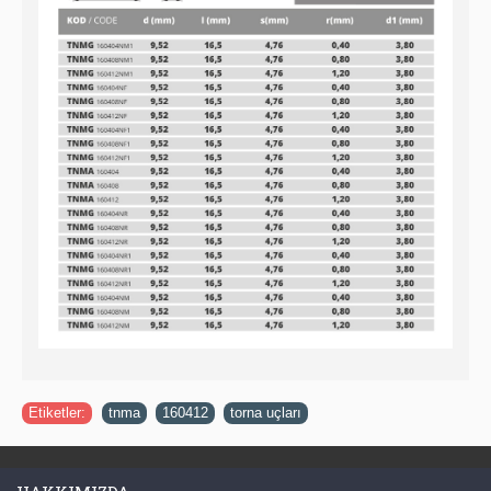
Etiketler:
tnma
,
160412
,
torna uçları