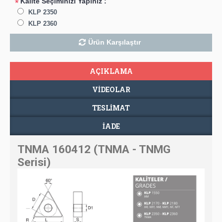
Kalite Seçiminizi Yapınız :
*
KLP 2350
KLP 2360
Ürün Karşılaştır
AÇIKLAMA
VIDEOLAR
TESLIMAT
İADE
TNMA 160412 (TNMA - TNMG
Serisi)