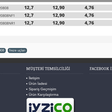
808
,
freze uçları
MÜŞTERI TEMSILCILIĞI
FACEBOOK I
İletişim
Ürün İadesi
Sipariş Geçmişim
Ürün Karşılaştırma