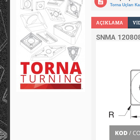
Torna Uçları Kar
AÇIKLAMA
VI
SNMA 120808