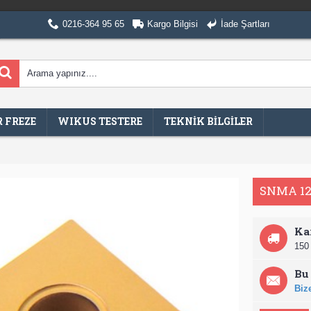
0216-364 95 65
Kargo Bilgisi
İade Şartları
 FREZE
WIKUS TESTERE
TEKNİK BİLGİLER
SNMA 12
Ka
150 
Bu 
Bize