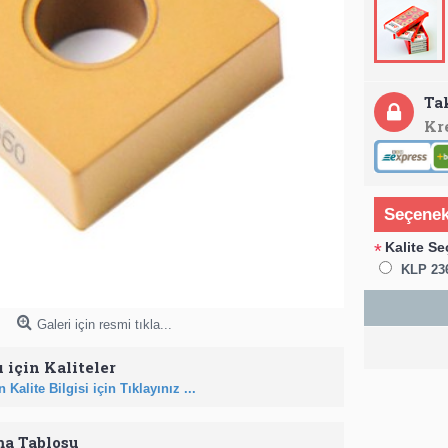
Ta
Kr
Seçenek
Kalite Se
*
KLP 23
Galeri için resmi tıkla...
 için Kaliteler
 Kalite Bilgisi için Tıklayınız ...
ma Tablosu