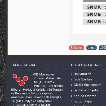
Etiketler:
snma
,
120
HAKKIMIZDA
BILGI SAYFALARI
Hakkımızda
MES Makina ve
Hırdavat Malzemeleri
İade Şartları
Ltd. Şti. Olarak
Gizlilik Sözleşmesi
Firmamız 1984 Yılından
İtibaren Hırdavat Ürünlerinin Toptan
Şartlar & Koşullar
ve Perakende Satışını Yapmak
Kapıda Ödeme
Amacıyla Ticari Hayatına Başlamıştır .
Bugün Türkiye ve Dünyadaki
Kargo Bilgisi
Tartışılmaz Lider Markaların