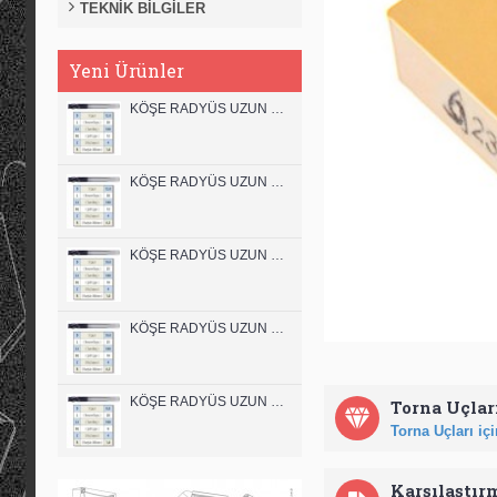
TEKNİK BİLGİLER
Yeni Ürünler
KÖŞE RADYÜS UZUN 12B00 KARBÜR PARMAK FREZE
KÖŞE RADYÜS UZUN 12A00 KARBÜR PARMAK FREZE
KÖŞE RADYÜS UZUN 10B00 KARBÜR PARMAK FREZE
KÖŞE RADYÜS UZUN 10A00 KARBÜR PARMAK FREZE
KÖŞE RADYÜS UZUN 08B00 KARBÜR PARMAK FREZE
Torna Uçları
Torna Uçları için
Karşılaştır