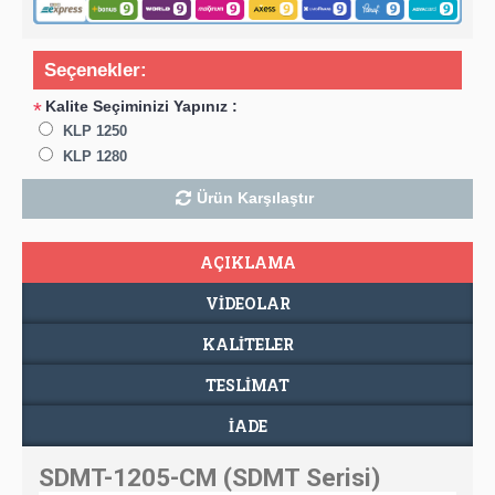
Seçenekler:
Kalite Seçiminizi Yapınız :
*
KLP 1250
KLP 1280
Ürün Karşılaştır
AÇIKLAMA
VIDEOLAR
KALİTELER
TESLIMAT
İADE
SDMT-1205-CM (SDMT Serisi)