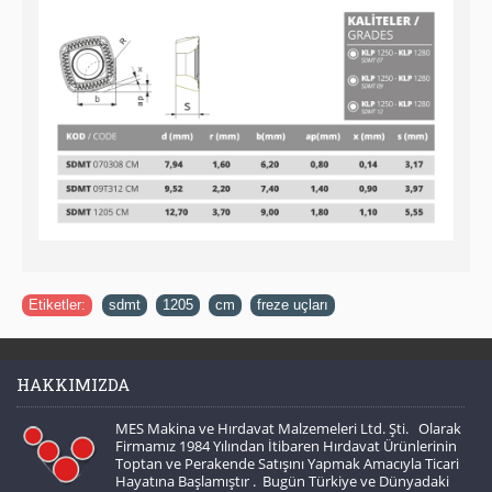
Etiketler:
sdmt
,
1205
,
cm
,
freze uçları
HAKKIMIZDA
MES Makina ve Hırdavat Malzemeleri Ltd. Şti. Olarak
Firmamız 1984 Yılından İtibaren Hırdavat Ürünlerinin
Toptan ve Perakende Satışını Yapmak Amacıyla Ticari
Hayatına Başlamıştır . Bugün Türkiye ve Dünyadaki