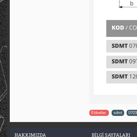
Etiketler:
sdmt
,
0703
HAKKIMIZDA
BILGI SAYFALARI