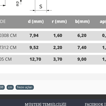
08
,
cm
,
freze uçları
MÜŞTERI TEMSILCILIĞI
FACEBOOK I