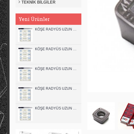
TEKNİK BİLGİLER
Yeni Ürünler
KÖŞE RADYÜS UZUN 12B00 KARBÜR PARMAK FREZE
KÖŞE RADYÜS UZUN 12A00 KARBÜR PARMAK FREZE
KÖŞE RADYÜS UZUN 10B00 KARBÜR PARMAK FREZE
KÖŞE RADYÜS UZUN 10A00 KARBÜR PARMAK FREZE
KÖŞE RADYÜS UZUN 08B00 KARBÜR PARMAK FREZE