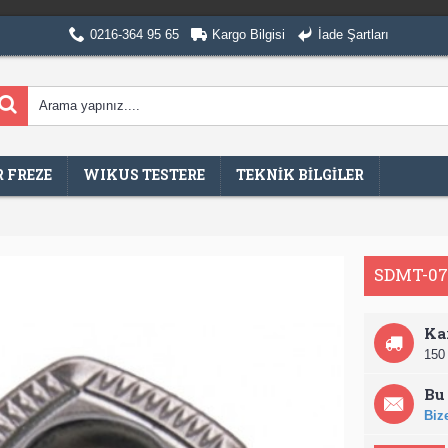
0216-364 95 65
Kargo Bilgisi
İade Şartları
 FREZE
WIKUS TESTERE
TEKNİK BİLGİLER
SDMT-07
Ka
150 
Bu 
Bize