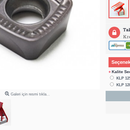
Ta
Kr
Seçenek
Kalite Se
*
KLP 12
KLP 12
Galeri için resmi tıkla...