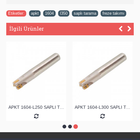
Etiketler:
apkt
,
1604
,
l350
,
saplı tarama
,
freze takımı
İlgili Ürünler
APKT 1604-L250 SAPLI TARAMA
APKT 1604-L300 SAPLI TARAMA