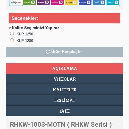
Seçenekler:
Kalite Seçiminizi Yapınız :
*
KLP 1250
KLP 1280
Ürün Karşılaştır
AÇIKLAMA
VIDEOLAR
KALİTELER
TESLIMAT
İADE
RHKW-1003-MOTN ( RHKW Serisi )